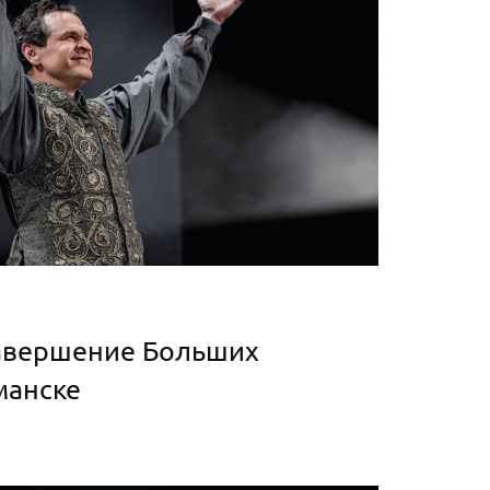
авершение Больших
манске