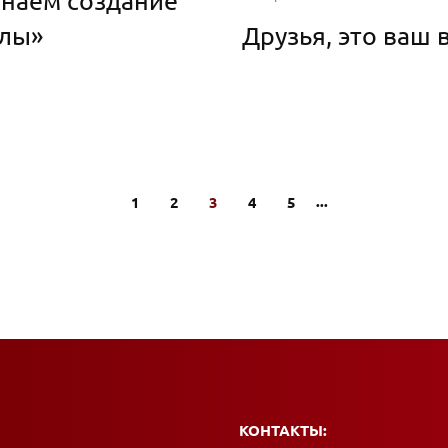
инаем создание
илы»
Друзья, это ваш 
...
1
2
3
4
5
КОНТАКТЫ: