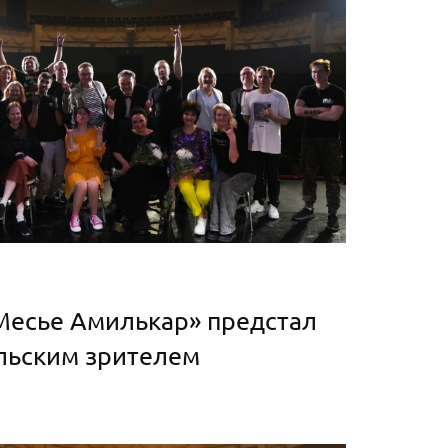
«Месье Амилькар» предстал
льским зрителем