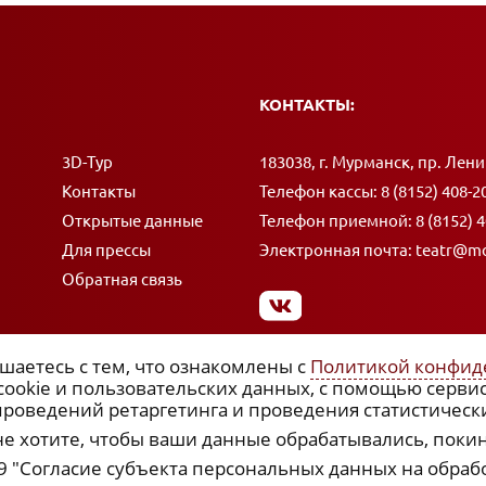
КОНТАКТЫ:
Адрес:
3D-Тур
183038, г. Мурманск, пр. Лени
Контакты
Телефон кассы:
8 (8152) 408-2
Открытые данные
Телефон приемной:
8 (8152) 
Для прессы
Электронная почта:
teatr@mo
Обратная связь
шаетесь с тем, что ознакомлены с
Политикой конфид
 cookie и пользовательских данных, с помощью серви
роведений ретаргетинга и проведения статистическ
не хотите, чтобы ваши данные обрабатывались, покин
 9 "Согласие субъекта персональных данных на обраб