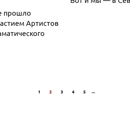
Вот и мы — в Се
ее прошло
частием Артистов
аматического
...
1
2
3
4
5