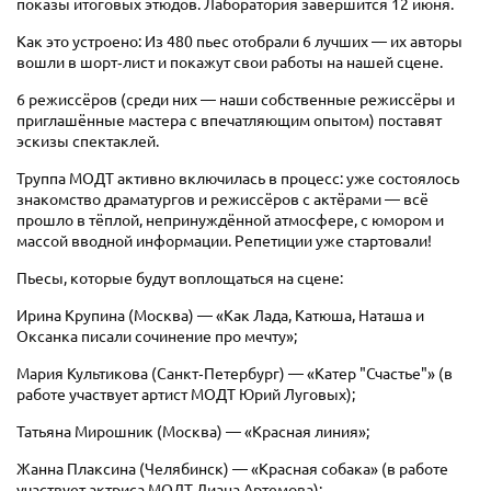
показы итоговых этюдов. Лаборатория завершится 12 июня.
Как это устроено: Из 480 пьес отобрали 6 лучших — их авторы
вошли в шорт‑лист и покажут свои работы на нашей сцене.
6 режиссёров (среди них — наши собственные режиссёры и
приглашённые мастера с впечатляющим опытом) поставят
эскизы спектаклей.
Труппа МОДТ активно включилась в процесс: уже состоялось
знакомство драматургов и режиссёров с актёрами — всё
прошло в тёплой, непринуждённой атмосфере, с юмором и
массой вводной информации. Репетиции уже стартовали!
Пьесы, которые будут воплощаться на сцене:
Ирина Крупина (Москва) — «Как Лада, Катюша, Наташа и
Оксанка писали сочинение про мечту»;
Мария Культикова (Санкт‑Петербург) — «Катер "Счастье"» (в
работе участвует артист МОДТ Юрий Луговых);
Татьяна Мирошник (Москва) — «Красная линия»;
Жанна Плаксина (Челябинск) — «Красная собака» (в работе
участвует актриса МОДТ Диана Артемова);