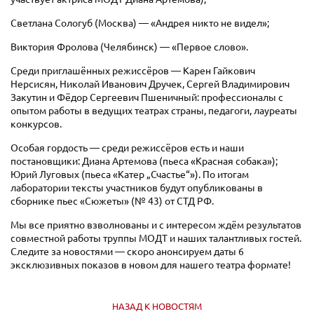
Светлана Сологуб (Москва) — «Андрея никто не видел»;
Виктория Фролова (Челябинск) — «Первое слово».
Среди приглашённых режиссёров — Карен Гайкович
Нерсисян, Николай Иванович Дручек, Сергей Владимирович
Закутин и Фёдор Сергеевич Пшеничный: профессионалы с
опытом работы в ведущих театрах страны, педагоги, лауреаты
конкурсов.
Особая гордость — среди режиссёров есть и наши
постановщики: Диана Артемова (пьеса «Красная собака»);
Юрий Луговых (пьеса «Катер „Счастье“»). По итогам
лаборатории тексты участников будут опубликованы в
сборнике пьес «Сюжеты» (№ 43) от СТД РФ.
Мы все приятно взволнованы и с интересом ждём результатов
совместной работы труппы МОДТ и наших талантливых гостей.
Следите за новостями — скоро анонсируем даты 6
эксклюзивных показов в новом для нашего театра формате!
НАЗАД К НОВОСТЯМ