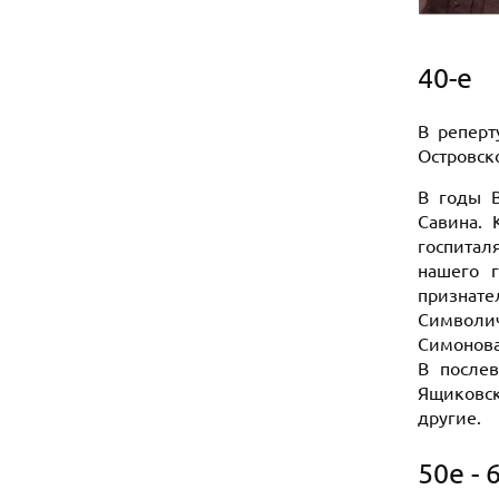
40-e
В реперт
Островско
В годы В
Савина. 
госпитал
нашего г
признат
Символич
Симонова
В послев
Ящиковск
другие.
50е - 