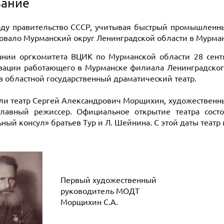
вание
оду правительство СССР, учитывая быстрый промышленны
овало Мурманский округ Ленинградской области в Мурма
ании оргкомитета ВЦИК по Мурманской области 28 сент
зации работающего в Мурманске филиала Ленинградского
 в областной государственный драматический театр.
ли театр Сергей Александрович Морщихин, художественн
лавный режиссер. Официальное открытие театра сост
ный консул» братьев Тур и Л. Шейнина. С этой даты театр 
Первый художественный
руководитель МОДТ
Морщихин С.А.