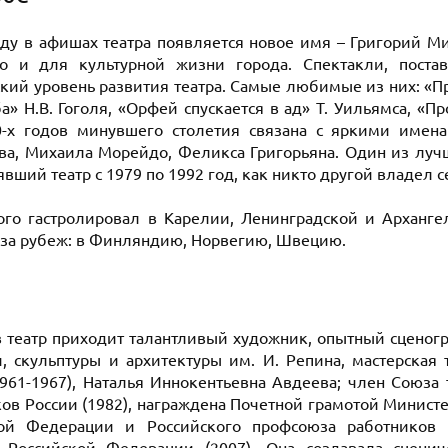
оду в афишах театра появляется новое имя – Григорий М
но и для культурной жизни города. Спектакли, пост
ский уровень развития театра. Самые любимые из них: «
а» Н.В. Гоголя, «Орфей спускается в ад» Т. Уильямса, «П
0-х годов минувшего столетия связана с яркими имен
а, Михаила Морейдо, Феликса Григорьяна. Один из лучш
вший театр с 1979 по 1992 год, как никто другой владел 
ого гастролировал в Карелии, Ленинградской и Арханге
за рубеж: в Финляндию, Норвегию, Швецию.
 в театр приходит талантливый художник, опытный сценог
, скульптуры и архитектуры им. И. Репина, мастерская
1961-1967), Наталья Иннокентьевна Авдеева; член Союза 
ов России (1982), награждена Почетной грамотой Минист
ой Федерации и Российского профсоюза работников к