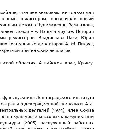
ихайлов, ставшее знаковым не только для
авленные режиссёром, обозначали новый
Прошлым летом в Чулимске» А. Вампилова,
родавец дождя» Р. Нэша и другие. История
ами режиссёров: Владислава Пази, Юрия
их театральных директоров А. М. Пидуст,
секретами зрительских аншлагов.
льской областях, Алтайском крае, Крыму.
раф, выпускница Ленинградского института
 театрально-декорационной живописи А.И.
театральных деятелей (1974), член Союза
ерства культуры и массовых коммуникаций
ультуры (2005), заслуженный работник