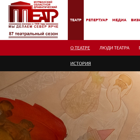
ТЕАТР
РЕПЕРТУАР
МЕДИА
ВИЗИ
,
,
,
,
ПОДМЕНЮ
ПОДМЕНЮ
ПОДМЕНЮ
ПОД
О ТЕАТРЕ
ЛЮДИ ТЕАТРА
ИСТОРИЯ