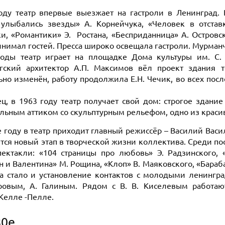
оду театр впервые выезжает на гастроли в Ленинград. 
улыбались звезды» А. Корнейчука, «Человек в отставк
и, «Романтики» Э. Ростана, «Бесприданница» А. Остров
инимал гостей. Пресса широко освещала гастроли. Мурма
оды театр играет на площадке Дома культуры им. С. 
гский архитектор А.П. Максимов вёл проект здания 
ьно изменён, работу продолжила Е.Н. Чечик, во всех пос
ец, в 1963 году театр получает свой дом: строгое здан
льным аттиком со скульптурным рельефом, одно из краси
 году в театр приходит главный режиссёр – Василий Васил
ется новый этап в творческой жизни коллектива. Среди п
ектакли: «104 страницы про любовь» Э. Радзинского, 
н и Валентина» М. Рощина, «Клоп» В. Маяковского, «Бараб
а стало и установление контактов с молодыми ленингра
ровым, А. Галиным. Рядом с В. В. Киселевым работа
Келле -Пелле.
80е