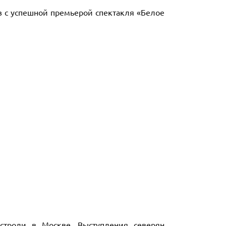
ов с успешной премьерой спектакля «Белое
строли в Москве. Выступления северян