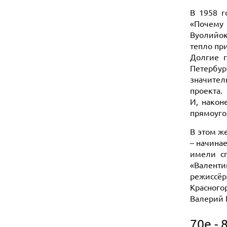
В 1958 г
«Почему 
Вуолийок
тепло пр
Долгие г
Петербур
значител
проекта.
И, након
прямоуго
В этом же
– начина
имели сп
«Валенти
режиссёр
Красного
Валерий 
70е - 