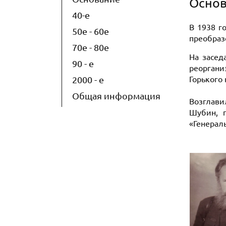
Осно
40-е
В 1938 г
50е - 60е
преобраз
70е - 80е
На засед
90 - е
реоргани
2000 - е
Горького
Общая информация
Возглави
Шубин, г
«Генераль