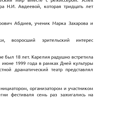
ческий мир вместе с режиссёром. Успех
ра Н.И. Авдеевой, которая тридцать лет
рович Абдиев, ученик Марка Захарова и
вки, возросший зрительский интерес
 не был 18 лет. Карелия радушно встретила
в июне 1999 года в рамках Дней культуры
тной драматический театр представлял
инициатором, организатором и участником
Огни фестиваля семь раз зажигались на