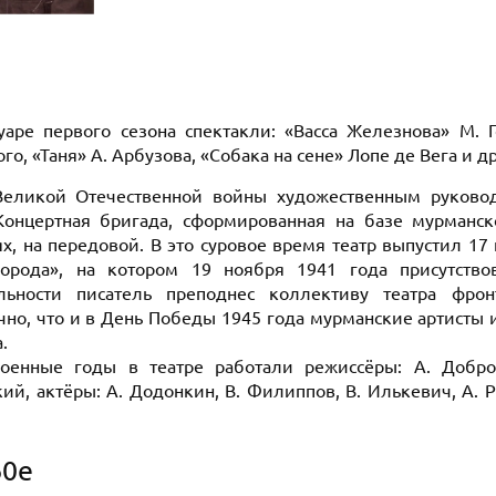
уаре первого сезона спектакли: «Васса Железнова» М. Г
го, «Таня» А. Арбузова, «Собака на сене» Лопе де Вега и др
еликой Отечественной войны художественным руководи
Концертная бригада, сформированная на базе мурманск
ях, на передовой. В это суровое время театр выпустил 17
орода», на котором 19 ноября 1941 года присутство
ельности писатель преподнес коллективу театра фро
но, что и в День Победы 1945 года мурманские артисты иг
.
оенные годы в театре работали режиссёры: А. Доброт
ий, актёры: А. Додонкин, В. Филиппов, В. Илькевич, А. Р
60е