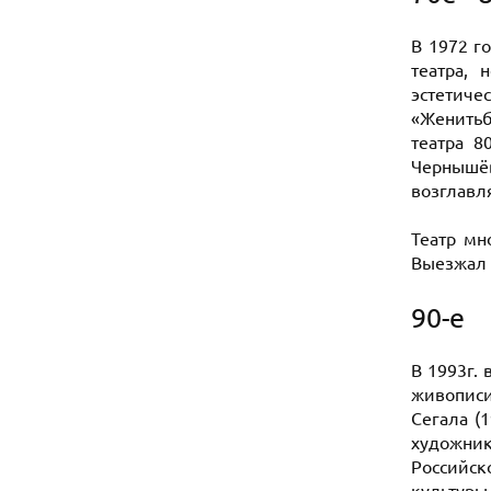
В 1972 г
театра, 
эстетиче
«Женитьб
театра 8
Чернышёв
возглавля
Театр мн
Выезжал 
90-е
В 1993г.
живописи
Сегала (
художник
Российск