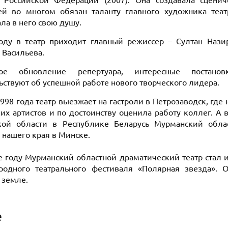
 Российской Федерации (2007). Она создавала сцени
ей во многом обязан таланту главного художника теат
ла в него свою душу.
оду в театр приходит главный режиссер – Султан Нази
 Васильева.
ное обновление репертуара, интересные постано
ьствуют об успешной работе нового творческого лидера.
998 года театр выезжает на гастроли в Петрозаводск, где
их артистов и по достоинству оценила работу коллег. А 
ой области в Республике Беларусь Мурманский облас
 нашего края в Минске.
е году Мурманский областной драматический театр стал 
одного театрального фестиваля «Полярная звезда». 
 земле.
е