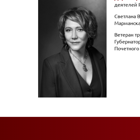
деятелей 
Светлана В
Марманска
Ветеран т
Губернато
Почетного 