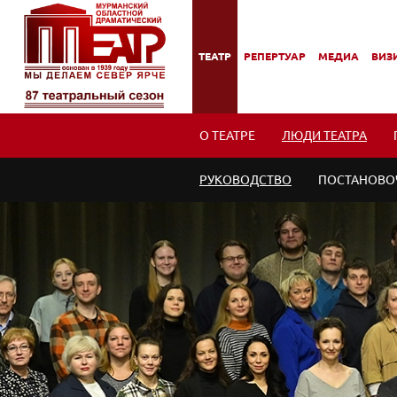
ТЕАТР
РЕПЕРТУАР
МЕДИА
ВИЗИ
,
,
,
,
ПОДМЕНЮ
ПОДМЕНЮ
ПОДМЕНЮ
ПОД
О ТЕАТРЕ
ЛЮДИ ТЕАТРА
РУКОВОДСТВО
ПОСТАНОВО