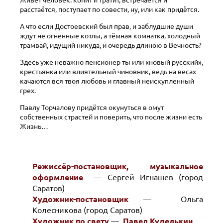
Живёт человек: копит и тратит, встречается и
расстаётся, поступает по совести, ну, или как придётся.
А что если Достоевский был прав, и заблудшие души
ждут не огненные котлы, а тёмная комнатка, холодный
трамвай, идущий никуда, и очередь длиною в Вечность?
Здесь уже неважно пенсионер ты или «новый русский»,
крестьянка или влиятельный чиновник, ведь на весах
качаются вся твоя любовь и главный неискупленный
грех.
Павлу Торчалову придётся окунуться в омут
собственных страстей и поверить, что после жизни есть
Жизнь…
Режиссёр-постановщик, музыкальное
оформление
— Сергей Игнашев (город
Саратов)
Художник-постановщик
— Ольга
Колесникова (город Саратов)
Художник по свету
—
Павел Куделькин