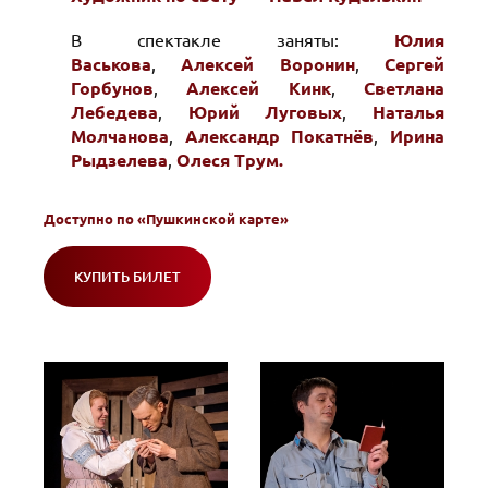
В спектакле заняты:
Юлия
Васькова
,
Алексей Воронин
,
Сергей
Горбунов
,
Алексей Кинк
,
Светлана
Лебедева
,
Юрий Луговых
,
Наталья
Молчанова
,
Александр Покатнёв
,
Ирина
Рыдзелева
,
Олеся Трум.
Доступно по
«Пушкинской карте»
КУПИТЬ БИЛЕТ
(ОТКРОЕТСЯ
В
НОВОМ
ОКНЕ)