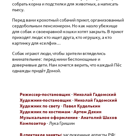
собрать корма и подстилки для животных, а написать
пьесу.
Перед вами крохотный собачий приют, организованный
сердобольным пенсионером. Но как назло убежище
для собак и своенравной кошки хотят закрыть. В приют
приходят люди: кто ищет друга, кто игрушку, а кто
картинку для «селфи»…
Собак играют люди, чтобы зрители вгляделись
внимательнее: перед ними беспомощные и
доверчивые дети. Нам хочется верить, что каждый Пёс
однажды придёт Домой.
Режиссер-постановщик
-
Николай Гадомский
Художник-постановщик
-
Николай Гадомский
Художник по свету
-
Павел Куделькин
Художник по костюмам
-
Артем Декин
Музыкальное оформление
-
Анатолий Шахов
Композитор
- Лука Гришин
В спектакле заняты:
заслуженные артисты РФ: