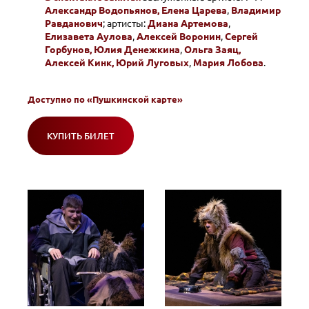
Александр Водо­пьянов,
Елена Царева
,
Владимир
Равданович
; артисты:
Диана Артемова
,
Елизавета Аулова
,
Алексей Воронин
,
Сергей
Горбунов,
Юлия Денежкина
,
Ольга Заяц,
Алексей Кинк,
Юрий Луговых
,
Мария Лобова
.
Доступно по
«Пушкинской карте»
КУПИТЬ БИЛЕТ
(ОТКРОЕТСЯ
В
НОВОМ
ОКНЕ)