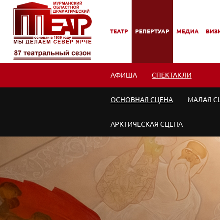
ТЕАТР
РЕПЕРТУАР
МЕДИА
ВИЗИ
,
,
,
,
ПОДМЕНЮ
ПОДМЕНЮ
ПОДМЕНЮ
ПОД
АФИША
СПЕКТАКЛИ
ОСНОВНАЯ СЦЕНА
МАЛАЯ С
АРКТИЧЕСКАЯ СЦЕНА