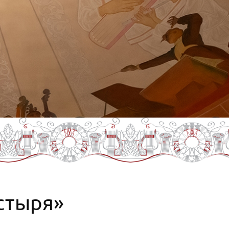
стыря»