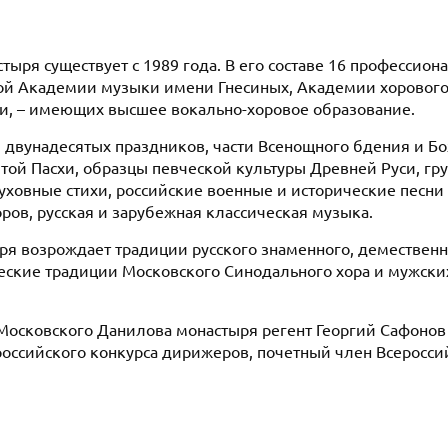
ыря существует с 1989 года. В его составе 16 профессион
кой Академии музыки имени Гнесиных, Академии хорового 
и, – имеющих высшее вокально-хоровое образование.
и двунадесятых праздников, части Всенощного бдения и Б
той Пасхи, образцы певческой культуры Древней Руси, гру
уховные стихи, российские военные и исторические песни 
ров, русская и зарубежная классическая музыка.
ря возрождает традиции русского знаменного, демественн
вческие традиции Московского Синодального хора и мужски
осковского Данилова монастыря регент Георгий Сафонов
российского конкурса дирижеров, почетный член Всеросси