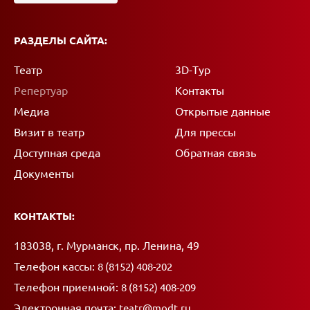
РАЗДЕЛЫ САЙТА:
Театр
3D-Тур
Репертуар
Контакты
Медиа
Открытые данные
Визит в театр
Для прессы
Доступная среда
Обратная связь
Документы
КОНТАКТЫ:
Адрес:
183038, г. Мурманск, пр. Ленина, 49
Телефон кассы:
8 (8152) 408-202
Телефон приемной:
8 (8152) 408-209
Электронная почта:
teatr@modt.ru